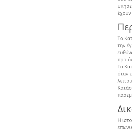
υπηρε
έχουν
Πε
Το Κα
την έ
ευθύν
προϊόν
Το Κα
όταν ε
λειτο
Κατάστ
παρεμβ
Δι
Η ιστ
επωνυ