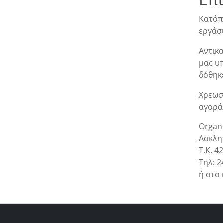
Κατόπ
εργάσ
Αντικ
μας υ
δόθηκ
Χρεωσ
αγορά.
Organ
Ασκλη
T.K. 4
Τηλ: 2
ή στο