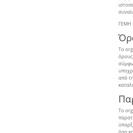
ιστοσ
συναί
ΓΕΜΗ 
Όρ
Το or
όρους
σύμφων
υποχρ
από τη
καταλα
Πα
Το or
παρατ
ύπαρξ
όσο κα