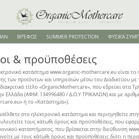
MAN
ΒΡΈΦΟΣ
SUMMER PROTECTION
ΦΥΣΙΚΆ ΣΥ
οι & προϋποθέσεις
εκτρονικό κατάστημα www.organic-mothercare.eu είναι το 
σης των προϊόντων και υπηρεσιών μέσω του Διαδικτύου με
 διακριτικό τίτλο «OrganicMothercare», που εδρεύει στα 
ην Ελλάδα (ΑΦΜ: 134996480 / Δ.Ο.Υ ΤΡΙΚΑΛΩΝ) και με αριθ
rcare.eu» ή το «Κατάστημα»).
ισέλθετε στο ηλεκτρονικό κατάστημα και περιηγηθείτε στη
υλευτείτε τους κάτωθι όρους και προϋποθέσεις, που εφαρμ
ρονικού καταστήματος, που βρίσκεται στην διεύθυνση www.
νείτε με τους κάτωθι όρους και προϋποθέσεις διότι η περ