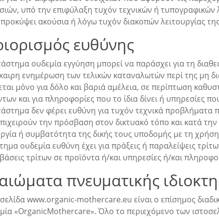
σιών, υπό την επιφύλαξη τυχόν τεχνικών ή τυπογραφικών 
 προκύψει ακούσια ή λόγω τυχόν διακοπών λειτουργίας της
ριορισμός ευθύνης
τάστημα ουδεμία εγγύηση μπορεί να παράσχει για τη διαθε
γκαιρη ενημέρωση των τελικών καταναλωτών περί της μη δ
εται μόνο για δόλο και βαριά αμέλεια, σε περίπτωση καθ
των και για πληροφορίες που το ίδια δίνει ή υπηρεσίες π
τάστημα δεν φέρει ευθύνη για τυχόν τεχνικά προβλήματα
πιχειρούν την πρόσβαση στον δικτυακό τόπο και κατά την 
υργία ή συμβατότητα της δικής τους υποδομής με τη χρήση
ημα ουδεμία ευθύνη έχει για πράξεις ή παραλείψεις τρίτω
άσεις τρίτων σε προϊόντα ή/και υπηρεσίες ή/και πληροφο
καιώματα πνευματικής ιδιοκτη
οσελίδα www.organic-mothercare.eu είναι ο επίσημος διαδ
μία «OrganicMothercare». Όλο το περιεχόμενο των ιστοσε