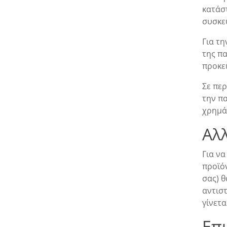
κατάσ
συσκευ
Για τη
της π
προκει
Σε πε
την π
χρημά
Αλ
Για να
προϊό
σας) θ
αντιστ
γίνετ
Επ