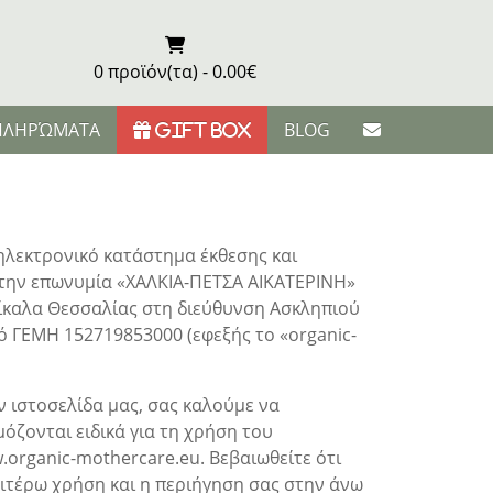
0 προϊόν(τα) - 0.00€
ΜΠΛΗΡΏΜΑΤΑ
BLOG
GIFT BOX
ηλεκτρονικό κατάστημα έκθεσης και
 την επωνυμία «ΧΑΛΚΙΑ-ΠΕΤΣΑ ΑΙΚΑΤΕΡΙΝΗ»
Τρίκαλα Θεσσαλίας στη διεύθυνση Ασκληπιού
μό ΓΕΜΗ 152719853000 (εφεξής το «organic-
ν ιστοσελίδα μας, σας καλούμε να
όζονται ειδικά για τη χρήση του
organic-mothercare.eu. Βεβαιωθείτε ότι
αιτέρω χρήση και η περιήγηση σας στην άνω