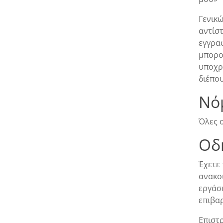
Γενικ
αντίστ
εγγραφ
μπορού
υποχρ
διέπο
Νό
Όλες 
Οδ
Έχετε
ανακοι
εργάσ
επιβα
Επιστρ