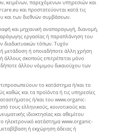
ν, κειμένων, παρεχόμενων υπηρεσιών και
care.eu και προστατεύονται κατά τις
ίου και των διεθνών συμβάσεων.
ραφή και μηχανική αναπαραγωγή, διανομή,
παράγωγης εργασίας ή παραπλάνηση του
ων διαδικτυακών τόπων. Τυχόν
 ή μετάδοση ή οποιαδήποτε άλλη χρήση
 ή άλλους σκοπούς επιτρέπεται μόνο
υδήποτε άλλου νόμιμου δικαιούχου των
αντιπροσωπεύουν το κατάστημα ή/και το
ς καθώς και τα προϊόντα ή τις υπηρεσίες
 καταστήματος ή/και του www.organic-
πό τους ελληνικούς, κοινοτικούς και
νευματικής ιδιοκτησίας και αθεμίτου
το ηλεκτρονικό κατάστημα www.organic-
 μεταβίβαση ή εκχώρηση άδειας ή