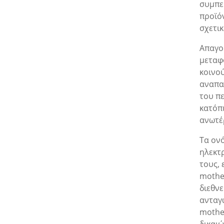
συμπε
προϊό
σχετικ
Απαγο
μεταφ
κοινο
αναπα
του π
κατόπ
ανωτέ
Τα ον
ηλεκτ
τους, 
mother
διεθνε
ανταγ
mothe