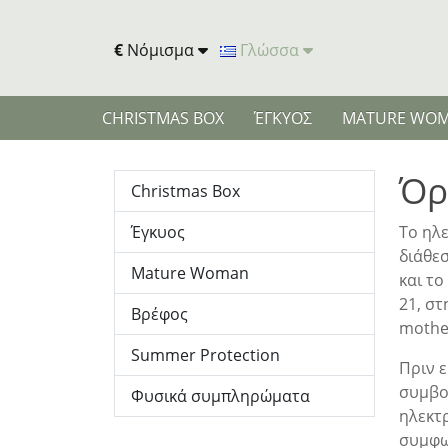
€
Νόμισμα
Γλώσσα
CHRISTMAS BOX
ΈΓΚΥΟΣ
MATURE WO
Όρ
Christmas Box
Έγκυος
Το ηλ
διάθε
Mature Woman
και το
21, στ
Βρέφος
mothe
Summer Protection
Πριν ε
συμβο
Φυσικά συμπληρώματα
ηλεκτ
συμφω