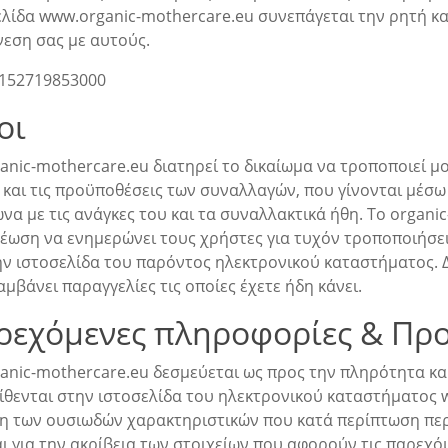
ελίδα www.organic-mothercare.eu συνεπάγεται την ρητή κ
νεση σας με αυτούς.
152719853000
οι
ganic-mothercare.eu διατηρεί το δικαίωμα να τροποποιεί 
 και τις προϋποθέσεις των συναλλαγών, που γίνονται μέσω
α με τις ανάγκες του και τα συναλλακτικά ήθη. Το organi
έωση να ενημερώνει τους χρήστες για τυχόν τροποποιήσει
ν ιστοσελίδα του παρόντος ηλεκτρονικού καταστήματος. Δ
μβάνει παραγγελίες τις οποίες έχετε ήδη κάνει.
ρεχόμενες πληροφορίες & Πρ
ganic-mothercare.eu δεσμεύεται ως προς την πληρότητα κ
ίθενται στην ιστοσελίδα του ηλεκτρονικού καταστήματος w
η των ουσιωδών χαρακτηριστικών που κατά περίπτωση περι
ι για την ακρίβεια των στοιχείων που αφορούν τις παρεχό