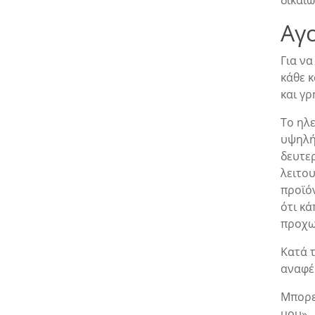
δικαι
Αγ
Για να
κάθε 
και γρ
Το ηλ
υψηλή
δευτε
λειτο
προϊό
ότι κά
προχω
Κατά 
αναφέρ
Μπορε
μου»