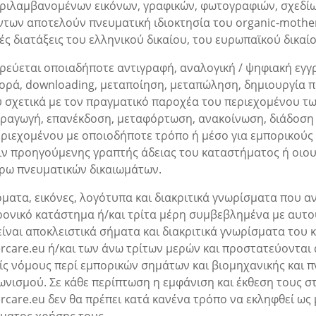
ριλαμβανομένων εικόνων, γραφικών, φωτογραφιών, σχεδίω
ντων αποτελούν πνευματική ιδιοκτησία του organic-mother
ές διατάξεις του ελληνικού δικαίου, του ευρωπαϊκού δικα
ρεύεται οποιαδήποτε αντιγραφή, αναλογική / ψηφιακή εγγ
ορά, downloading, μεταποίηση, μεταπώληση, δημιουργία 
ύ σχετικά με τον πραγματικό παροχέα του περιεχομένου τ
ραγωγή, επανέκδοση, μεταφόρτωση, ανακοίνωση, διάδοση
εριεχομένου με οποιοδήποτε τρόπο ή μέσο για εμπορικούς
ιν προηγούμενης γραπτής άδειας του καταστήματος ή οιο
ρω πνευματικών δικαιωμάτων.
όματα, εικόνες, λογότυπα και διακριτικά γνωρίσματα που 
ρονικό κατάστημα ή/και τρίτα μέρη συμβεβλημένα με αυτού
είναι αποκλειστικά σήματα και διακριτικά γνωρίσματα του
care.eu ή/και των άνω τρίτων μερών και προστατεύονται α
ίς νόμους περί εμπορικών σημάτων και βιομηχανικής και π
ωνισμού. Σε κάθε περίπτωση η εμφάνιση και έκθεση τους σ
rcare.eu δεν θα πρέπει κατά κανένα τρόπο να εκληφθεί ως